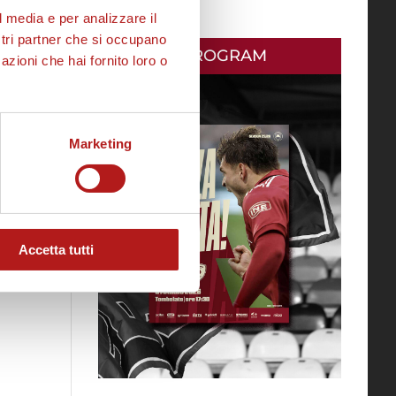
l media e per analizzare il
ostri partner che si occupano
MATCH PROGRAM
azioni che hai fornito loro o
Marketing
Accetta tutti