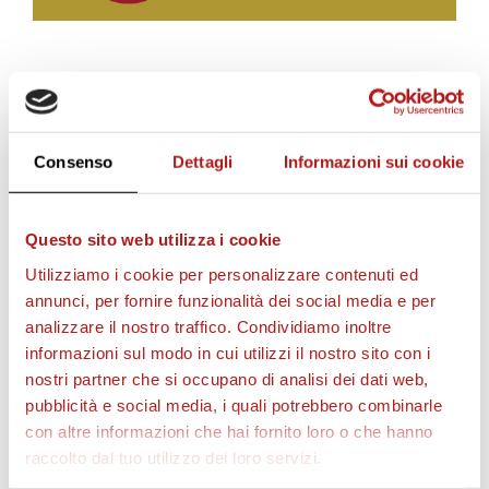
c
i
BIGLIETTI
i
Consenso
Dettagli
Informazioni sui cookie
l
Questo sito web utilizza i cookie
Utilizziamo i cookie per personalizzare contenuti ed
annunci, per fornire funzionalità dei social media e per
v
analizzare il nostro traffico. Condividiamo inoltre
informazioni sul modo in cui utilizzi il nostro sito con i
nostri partner che si occupano di analisi dei dati web,
i
AS CITTADELLA STORE
pubblicità e social media, i quali potrebbero combinarle
con altre informazioni che hai fornito loro o che hanno
d
raccolto dal tuo utilizzo dei loro servizi.