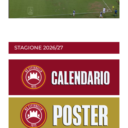
i
p
STAGIONE 2026/27
r
o
d
u