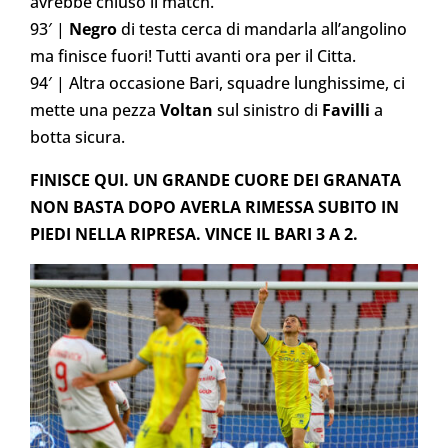
avrebbe chiuso il match.
93′ |
Negro
di testa cerca di mandarla all’angolino
ma finisce fuori! Tutti avanti ora per il Citta.
94′ | Altra occasione Bari, squadre lunghissime, ci
mette una pezza
Voltan
sul sinistro di
Favilli
a
botta sicura.
FINISCE QUI. UN GRANDE CUORE DEI GRANATA
NON BASTA DOPO AVERLA RIMESSA SUBITO IN
PIEDI NELLA RIPRESA. VINCE IL BARI 3 A 2.