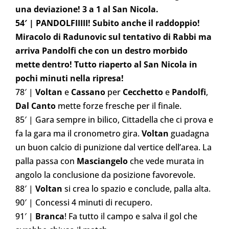
una deviazione! 3 a 1 al San Nicola.
54′ | PANDOLFIIIII! Subito anche il raddoppio!
Miracolo di Radunovic sul tentativo di Rabbi ma
arriva Pandolfi che con un destro morbido
mette dentro! Tutto riaperto al San Nicola in
pochi minuti nella ripresa!
78′ |
Voltan
e
Cassano
per
Cecchetto
e
Pandolfi
,
Dal Canto
mette forze fresche per il finale.
85′ | Gara sempre in bilico, Cittadella che ci prova e
fa la gara ma il cronometro gira.
Voltan
guadagna
un buon calcio di punizione dal vertice dell’area. La
palla passa con
Masciangelo
che vede murata in
angolo la conclusione da posizione favorevole.
88′ |
Voltan
si crea lo spazio e conclude, palla alta.
90′ | Concessi 4 minuti di recupero.
91′ |
Branca
! Fa tutto il campo e salva il gol che