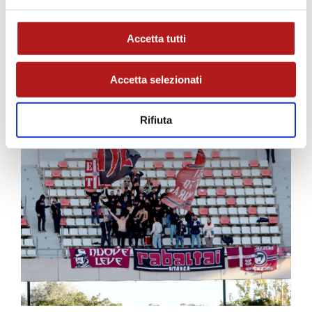
Ammoniti
: Dorval, Pandolfi, Branca, Angeli,
Carissoni, Favasuli, Radunovic
Accetta tutti
Espulsi
: nessuno.
Angoli
: 6 – 8
Accetta selezionati
Recupero
: 1′ e 4′
Spettatori
: 14.109 (34 ospiti)
Rifiuta