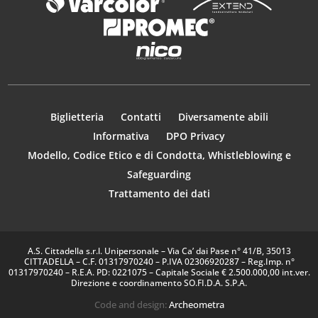
Biglietteria
Contatti
Diversamente abili
Informativa
DPO Privacy
Modello, Codice Etico e di Condotta, Whistleblowing e
Safeguarding
Trattamento dei dati
A.S. Cittadella s.r.l. Unipersonale – Via Ca’ dai Pase n° 41/B, 35013
CITTADELLA – C.F. 01317970240 – P.IVA 02306920287 – Reg.Imp. n°
01317970240 – R.E.A. PD: 0221075 – Capitale Sociale € 2.500.000,00 int.ver.
Direzione e coordinamento SO.FI.D.A. S.P.A.
Code and design:
Archeometra