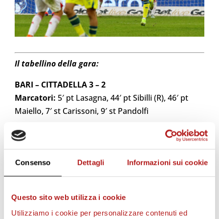
Il tabellino della gara:
BARI – CITTADELLA 3 – 2
Marcatori:
5′ pt Lasagna, 44′ pt Sibilli (R), 46′ pt
Maiello, 7′ st Carissoni, 9′ st Pandolfi
BARI (3-4-1-2)
: Radunovic; Pucino, Simic,
Mantovani; Oliveri, Maita (C), Maiello (20′ st Lella),
Dorval (13′ st Favasuli); Sibilli (13′ st Falletti);
Consenso
Dettagli
Informazioni sui cookie
Lasagna (37′ pt Favilli), Novakovich (20′ st Saco).
A DISPOSIZIONE
: Pissardo, Bellomo, Sgarbi,
Tripaldelli, Manzari, Obaretin.
Questo sito web utilizza i cookie
Allenatore: Moreno Longo
Utilizziamo i cookie per personalizzare contenuti ed