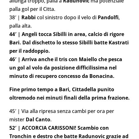
allunga troppo, palla a
Radunovic
ma potenziale
palla gol per il Citta.
38′ |
Rabbi
col sinistro dopo il velo di
Pandolfi
,
palla alta.
44′ | Angeli tocca Sibilli in area, calcio di rigore
Bari. Dal dischetto lo stesso Sibilli batte Kastrati
per il raddoppio.
46′ | Arriva anche il tris con Maiello che pesca
un gol al volo da posizione difficilissima nel
minuto di recupero concesso da Bonacina.
Fine primo tempo a Bari,
Cittadella punito
oltremodo nei minuti finali della prima frazione.
45′ | Via alla ripresa senza cambi per ora per
mister
Dal Canto
.
52′ | ACCORCIA CARISSONI! Scambio con
Tronchin e destro che batte Radunovic grazie ad