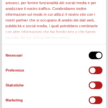
annunci, per fornire funzionalità dei social media e per
CITTADELLA (3-5-2)
: Kastrati; Cecchetto (33′ st
analizzare il nostro traffico. Condividiamo inoltre
Voltan), Angeli, Piccinini (26′ st Negro); Carissoni,
informazioni sul modo in cui utilizzi il nostro sito con i
Amatucci, Tronchin (26′ st Desogus), Branca,
nostri partner che si occupano di analisi dei dati web,
Masciangelo; Pandolfi (33′ st Cassano), Rabbi (17′ st
pubblicità e social media, i quali potrebbero combinarle
con altre informazioni che hai fornito loro o che hanno
Ravasio).
raccolto dal tuo utilizzo dei loro servizi.
A DISPOSIZIONE
: Scquizzato, D’Alessio, Rizza,
Djibril.
Selezione
Allenatore: Alessandro Dal Canto
Necessari
del
ARBITRO
: Kevin
Bonacina
(Bergamo)
consenso
Assistenti
:
Yoshikawa
(Roma) e
Catallo
Preferenze
(Frosinone)
IV Uomo
:
Di Mario
(Ciampino)
Statistiche
VAR
:
Volpi
(Arezzo)
AVAR
:
Di Vuolo
(Castellammare Di Stabia)
Marketing
NOTE
: