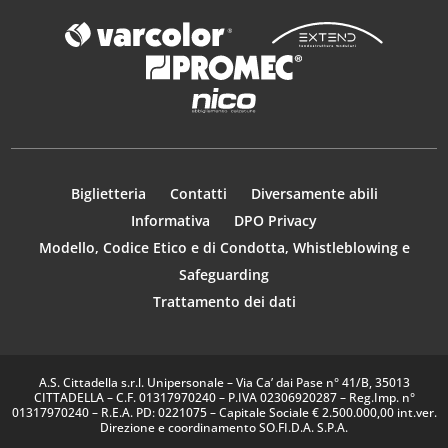
Biglietteria
Contatti
Diversamente abili
Informativa
DPO Privacy
Modello, Codice Etico e di Condotta, Whistleblowing e
Safeguarding
Trattamento dei dati
A.S. Cittadella s.r.l. Unipersonale – Via Ca’ dai Pase n° 41/B, 35013
CITTADELLA – C.F. 01317970240 – P.IVA 02306920287 – Reg.Imp. n°
01317970240 – R.E.A. PD: 0221075 – Capitale Sociale € 2.500.000,00 int.ver.
Direzione e coordinamento SO.FI.D.A. S.P.A.