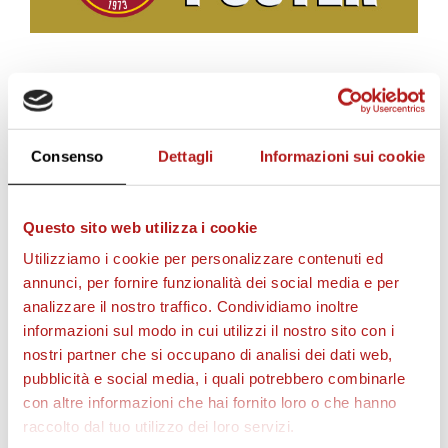
c
i
BIGLIETTI
i
Consenso
Dettagli
Informazioni sui cookie
l
Questo sito web utilizza i cookie
Utilizziamo i cookie per personalizzare contenuti ed
annunci, per fornire funzionalità dei social media e per
v
analizzare il nostro traffico. Condividiamo inoltre
informazioni sul modo in cui utilizzi il nostro sito con i
nostri partner che si occupano di analisi dei dati web,
i
AS CITTADELLA STORE
pubblicità e social media, i quali potrebbero combinarle
con altre informazioni che hai fornito loro o che hanno
raccolto dal tuo utilizzo dei loro servizi.
d