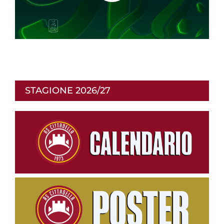
i
p
STAGIONE 2026/27
r
o
d
u