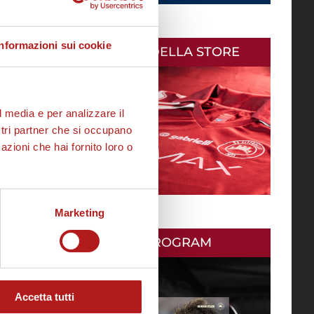
Informazioni sui cookie
AS CITTADELLA STORE
l media e per analizzare il
ostri partner che si occupano
azioni che hai fornito loro o
Marketing
MATCH PROGRAM
Accetta tutti