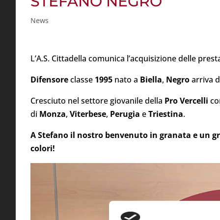
STEFANO NEGRO
News
L’A.S. Cittadella comunica l’acquisizione delle prest
Difensore
classe
1995
nato a
Biella
,
Negro
arriva 
Cresciuto nel settore giovanile della
Pro Vercelli
con
di
Monza
,
Viterbese
,
Perugia
e
Triestina
.
A Stefano il nostro benvenuto in granata e un gro
colori!