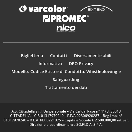
Biglietteria
Contatti
Diversamente abili
Informativa
DPO Privacy
Modello, Codice Etico e di Condotta, Whistleblowing e
Safeguarding
Trattamento dei dati
A.S. Cittadella s.r.l. Unipersonale – Via Ca’ dai Pase n° 41/B, 35013
CITTADELLA – C.F. 01317970240 – P.IVA 02306920287 – Reg.Imp. n°
01317970240 – R.E.A. PD: 0221075 – Capitale Sociale € 2.500.000,00 int.ver.
Direzione e coordinamento SO.FI.D.A. S.P.A.