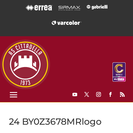
24 BY0Z3678MRlogo