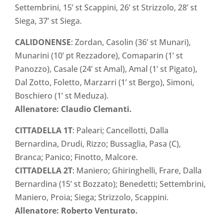
Settembrini, 15’ st Scappini, 26’ st Strizzolo, 28’ st
Siega, 37’ st Siega.
CALIDONENSE
: Zordan, Casolin (36’ st Munari),
Munarini (10’ pt Rezzadore), Comaparin (1’ st
Panozzo), Casale (24’ st Amal), Amal (1’ st Pigato),
Dal Zotto, Foletto, Marzarri (1’ st Bergo), Simoni,
Boschiero (1’ st Meduza).
Allenatore: Claudio Clemanti.
CITTADELLA 1T
: Paleari; Cancellotti, Dalla
Bernardina, Drudi, Rizzo; Bussaglia, Pasa (C),
Branca; Panico; Finotto, Malcore.
CITTADELLA 2T
: Maniero; Ghiringhelli, Frare, Dalla
Bernardina (15’ st Bozzato); Benedetti; Settembrini,
Maniero, Proia; Siega; Strizzolo, Scappini.
Allenatore: Roberto Venturato.