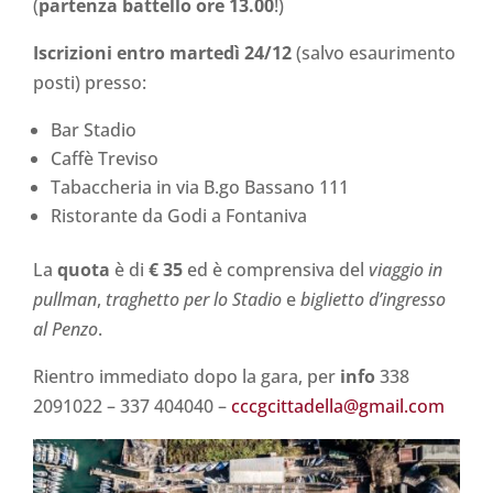
(
partenza battello ore 13.00
!)
Iscrizioni entro martedì 24/12
(salvo esaurimento
posti) presso:
Bar Stadio
Caffè Treviso
Tabaccheria in via B.go Bassano 111
Ristorante da Godi a Fontaniva
La
quota
è di
€ 35
ed è comprensiva del
viaggio in
pullman
,
traghetto per lo Stadio
e
biglietto d’ingresso
al Penzo
.
Rientro immediato dopo la gara, per
info
338
2091022 – 337 404040 –
cccgcittadella@gmail.com