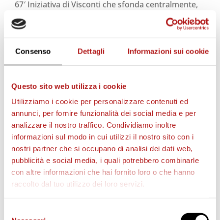
67′ Iniziativa di Visconti che sfonda centralmente,
Rigoni lo atterra e prende il giallo. Punizione
pericolosissima da dentro la lunetta d’area di
rigore. Calcia lo stesso Visconti, palla fuori di
Consenso
Dettagli
Informazioni sui cookie
pochissimo ma Pierobon sembra controllare la
traiettoria.
70′ Primo cambio anche per Foscarini, fuori Stanco
Questo sito web utilizza i cookie
e dentro Coralli.
Utilizziamo i cookie per personalizzare contenuti ed
72′ Paolucci recupera un gran pallone con Pisacane
annunci, per fornire funzionalità dei social media e per
che lo difendeva dal fallo di fondo, palla a Coralli
analizzare il nostro traffico. Condividiamo inoltre
all’altezza del dischetto tutto solo ma conclusione
informazioni sul modo in cui utilizzi il nostro sito con i
nostri partner che si occupano di analisi dei dati web,
tra le braccia di Gomis.
pubblicità e social media, i quali potrebbero combinarle
75′ Il Cittadella fa la gara e spreca un’altra
con altre informazioni che hai fornito loro o che hanno
grandissima occasione con Rigoni solo contro
raccolto dal tuo utilizzo dei loro servizi.
Gomis, para coi piedi il portiere irpino.
76′ Dall’altra parte ci prova Kone, pallone a fil di
Selezione
palo deviato da Scaglia.