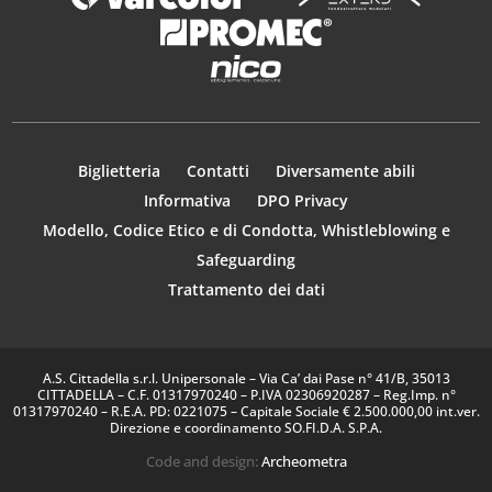
Biglietteria
Contatti
Diversamente abili
Informativa
DPO Privacy
Modello, Codice Etico e di Condotta, Whistleblowing e
Safeguarding
Trattamento dei dati
A.S. Cittadella s.r.l. Unipersonale – Via Ca’ dai Pase n° 41/B, 35013
CITTADELLA – C.F. 01317970240 – P.IVA 02306920287 – Reg.Imp. n°
01317970240 – R.E.A. PD: 0221075 – Capitale Sociale € 2.500.000,00 int.ver.
Direzione e coordinamento SO.FI.D.A. S.P.A.
Code and design:
Archeometra