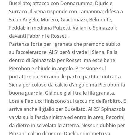
Busellato; attacco con Donnarumma, Djuric e
Surraco. Il Siena risponde con Lamannna; difesa a
5 con Angelo, Morero, Giacomazzi, Belmonte,
Feddal; in mediana Pulzetti, Valiani e Spinazzoli;
davanti Fabbrini e Rosseti.
Partenza forte per i granata che premono subito
sull’acceleratore. Al 5′ però si vede il Siena. Palla
dentro di Spinazzola per Rosseti ma esce bene
Pierobon e chiude in angolo. Pressione sul
portatore da entrambi le parti e partita contratta.
Siena pericoloso da calcio d’angolo ma Pierobon fa
buona guardia. Già due gialli tra le fila granata,
Lora e Paolucci finiscono sul taccuino dell’arbitro. E
arriva anche il giallo per Busellato. Al 25′ Spinazzola
va via sulla fascia sinistra ed entra in area, Pecorini
da dietro in scivolata lo atterra. Nessun dubbio per
Pinzani, calcio di rigore. Dagli undici metri va