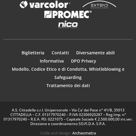
Biglietteria
Contatti
Diversamente abili
Informativa
DPO Privacy
Modello, Codice Etico e di Condotta, Whistleblowing e
Safeguarding
Trattamento dei dati
A.S. Cittadella s.r.l. Unipersonale – Via Ca’ dai Pase n° 41/B, 35013
CITTADELLA – C.F. 01317970240 – P.IVA 02306920287 – Reg.Imp. n°
01317970240 – R.E.A. PD: 0221075 – Capitale Sociale € 2.500.000,00 int.ver.
Direzione e coordinamento SO.FI.D.A. S.P.A.
Code and design:
Archeometra