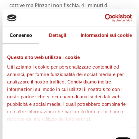
cattive ma Pinzani non fischia. 4 i minuti di
recupero. Punizione per il Siena al 47′ per un fallo
di Surraco dubbio. D’Agostino sul pallone che
deviato finisce in angolo. Sussulti finali con Lo
Consenso
Dettagli
Informazioni sui cookie
Spezia che intanto pareggia il Padova. Non c’è più
tempo e finisce con la vittoria dei granata sul Siena.
Questo sito web utilizza i cookie
Guarda gli highlights della partita
Utilizziamo i cookie per personalizzare contenuti ed
annunci, per fornire funzionalità dei social media e per
analizzare il nostro traffico. Condividiamo inoltre
informazioni sul modo in cui utilizzi il nostro sito con i
nostri partner che si occupano di analisi dei dati web,
pubblicità e social media, i quali potrebbero combinarle
con altre informazioni che hai fornito loro o che hanno
raccolto dal tuo utilizzo dei loro servizi.
Selezione