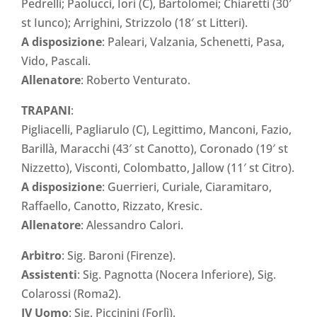
Pedrelli; Paolucci, Iori (C), Bartolomei; Chiaretti (30′
st Iunco); Arrighini, Strizzolo (18′ st Litteri).
A disposizione
: Paleari, Valzania, Schenetti, Pasa,
Vido, Pascali.
Allenatore
: Roberto Venturato.
TRAPANI
:
Pigliacelli, Pagliarulo (C), Legittimo, Manconi, Fazio,
Barillà, Maracchi (43′ st Canotto), Coronado (19′ st
Nizzetto), Visconti, Colombatto, Jallow (11′ st Citro).
A disposizione
: Guerrieri, Curiale, Ciaramitaro,
Raffaello, Canotto, Rizzato, Kresic.
Allenatore
: Alessandro Calori.
Arbitro
: Sig. Baroni (Firenze).
Assistenti
: Sig. Pagnotta (Nocera Inferiore), Sig.
Colarossi (Roma2).
IV Uomo
: Sig. Piccinini (Forlì).