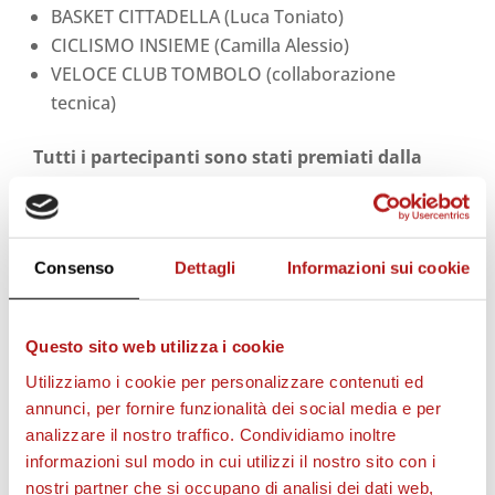
BASKET CITTADELLA (Luca Toniato)
CICLISMO INSIEME (Camilla Alessio)
VELOCE CLUB TOMBOLO (collaborazione
tecnica)
Tutti i partecipanti sono stati premiati dalla
famiglia Gabrielli
spiegando la propria attività e
un prestigioso podio pari merito tutto femminile
per
Alessio (ciclismo), Zanon (atletica), Baldi
Consenso
Dettagli
Informazioni sui cookie
(basket)
per i rilevanti risultati azzurri. A loro una
borsa di studio e una targa d’argento. Le interviste
in sala sono state curate da
Johnny Lazzarotto
, la
Questo sito web utilizza i cookie
serata si è conclusa con la cena di gala al ristorante
Utilizziamo i cookie per personalizzare contenuti ed
Due Mori
riservata a soci e atleti vincitori.
annunci, per fornire funzionalità dei social media e per
analizzare il nostro traffico. Condividiamo inoltre
Qualche scatto della premiazione:
informazioni sul modo in cui utilizzi il nostro sito con i
nostri partner che si occupano di analisi dei dati web,