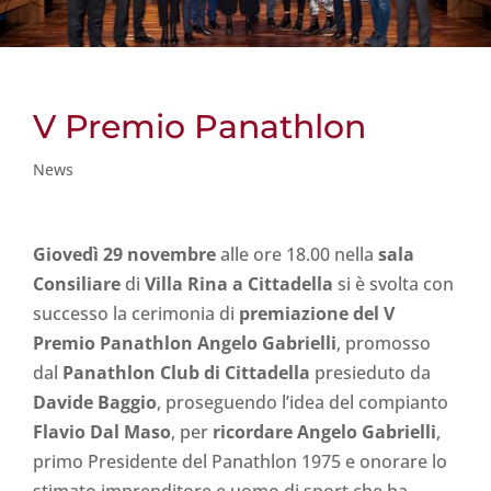
V Premio Panathlon
News
Giovedì 29 novembre
alle ore 18.00 nella
sala
Consiliare
di
Villa Rina a Cittadella
si è svolta con
successo la cerimonia di
premiazione del V
Premio Panathlon Angelo Gabrielli
, promosso
dal
Panathlon Club di Cittadella
presieduto da
Davide Baggio
, proseguendo l’idea del compianto
Flavio Dal Maso
, per
ricordare Angelo Gabrielli
,
primo Presidente del Panathlon 1975 e onorare lo
stimato imprenditore e uomo di sport che ha