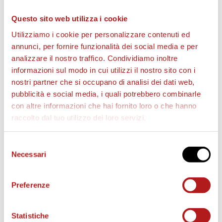
Questo sito web utilizza i cookie
Utilizziamo i cookie per personalizzare contenuti ed
annunci, per fornire funzionalità dei social media e per
analizzare il nostro traffico. Condividiamo inoltre
informazioni sul modo in cui utilizzi il nostro sito con i
nostri partner che si occupano di analisi dei dati web,
BIGLIETTI
pubblicità e social media, i quali potrebbero combinarle
con altre informazioni che hai fornito loro o che hanno
raccolto dal tuo utilizzo dei loro servizi.
Selezione
Necessari
del
consenso
Preferenze
Statistiche
AS CITTADELLA STORE