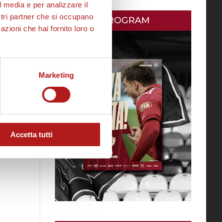
l media e per analizzare il
ostri partner che si occupano
MATCH PROGRAM
azioni che hai fornito loro o
Marketing
Accetta tutti