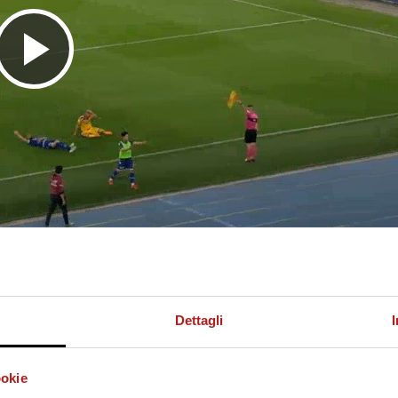
R
i
p
r
Dettagli
o
ookie