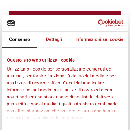
i
BIGLIETTI
i
Consenso
Dettagli
Informazioni sui cookie
l
Questo sito web utilizza i cookie
Utilizziamo i cookie per personalizzare contenuti ed
v
annunci, per fornire funzionalità dei social media e per
analizzare il nostro traffico. Condividiamo inoltre
informazioni sul modo in cui utilizzi il nostro sito con i
i
AS CITTADELLA STORE
nostri partner che si occupano di analisi dei dati web,
pubblicità e social media, i quali potrebbero combinarle
con altre informazioni che hai fornito loro o che hanno
d
raccolto dal tuo utilizzo dei loro servizi.