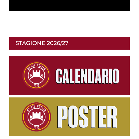
i
p
STAGIONE 2026/27
r
o
d
u
c