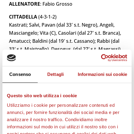
ALLENATORE
: Fabio Grosso
CITTADELLA
(4-3-1-2)
Kastrati; Salvi, Pavan (dal 33′ s.t. Negro), Angeli,
Masciangelo; Vita (C), Casolari (dal 27′ s.t. Branca),
Amatucci; Baldini (dal 19′ s.t. Cassano); Rabbi (dal
33′ s.t. Maistrello), Desogus (dal 27′ s.t. Magrassi)
A DISPOSIZIONE
: Maniero, Carissoni, Cecchetto,
Negro, Rizza, Djibril, D’Alessio, Tessiore.
ALLENATORE
: Edoardo Gorini
Consenso
Dettagli
Informazioni sui cookie
ARBITRO
: Prontera di Bologna
ASSISTENTI DI LINEA
: Votta-Monaco
Questo sito web utilizza i cookie
Utilizziamo i cookie per personalizzare contenuti ed
NOTE
: Pubblico 2.000 circa
annunci, per fornire funzionalità dei social media e per
Incasso Paganti: NC.
analizzare il nostro traffico. Condividiamo inoltre
Tiri in porta 6-2.Tiri fuori 6-4. In fuorigioco 0-4.
informazioni sul modo in cui utilizzi il nostro sito con i
Angoli 2-3 Recuperi: p.t. 2’, s.t. 5’
nostri partner che si occupano di analisi dei dati web,