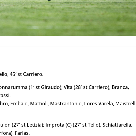
ello, 45′ st Carriero.
 Donnarumma (1′ st Giraudo); Vita (28′ st Carriero), Branca,
assi.
Fabro, Embalo, Mattioli, Mastrantonio, Lores Varela, Maistrell
lon (27′ st Letizia); Improta (C) (27′ st Tello), Schiattarella,
fora), Farias.