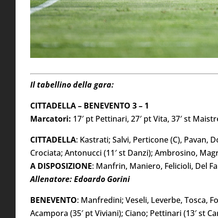
Il tabellino della gara:
CITTADELLA – BENEVENTO 3 – 1
Marcatori:
17′ pt Pettinari, 27′ pt Vita, 37′ st Maistr
CITTADELLA
: Kastrati; Salvi, Perticone (C), Pavan,
Crociata; Antonucci (11′ st Danzi); Ambrosino, Magr
A DISPOSIZIONE
: Manfrin, Maniero, Felicioli, Del 
Allenatore: Edoardo Gorini
BENEVENTO
: Manfredini; Veseli, Leverbe, Tosca, Fou
Acampora (35′ pt Viviani); Ciano; Pettinari (13′ st Car