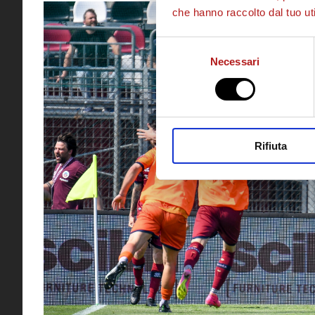
che hanno raccolto dal tuo uti
Selezione
Necessari
del
consenso
Rifiuta