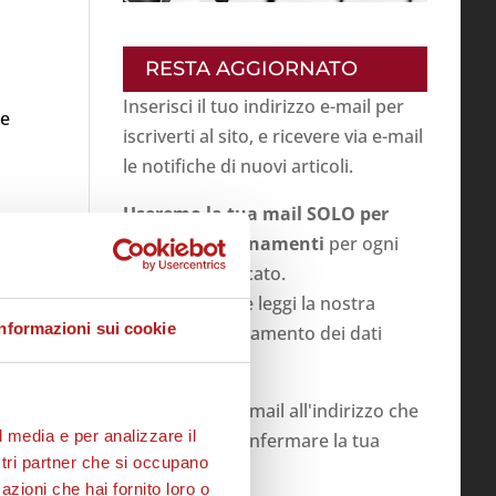
RESTA AGGIORNATO
Inserisci il tuo indirizzo e-mail per
 e
iscriverti al sito, e ricevere via e-mail
le notifiche di nuovi articoli.
Useremo la tua mail SOLO per
inviarti aggiornamenti
per ogni
di
articolo pubblicato.
Prima di inviare leggi la nostra
Informazioni sui cookie
politica su
trattamento dei dati
personali
.
Invieremo una mail all'indirizzo che
l media e per analizzare il
inserirai per confermare la tua
ostri partner che si occupano
iscrizione
azioni che hai fornito loro o