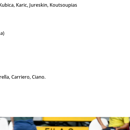
Kubica, Karic, Jureskin, Koutsoupias
a)
lla, Carriero, Ciano.