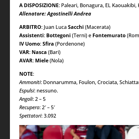
A DISPOSIZIONE
: Paleari, Bonagura, EL Kaouakibi, 
Allenatore: Agostinelli Andrea
ARBITRO
: Juan Luca
Sacchi
(Macerata)
Assistenti
:
Bottegoni
(Terni) e
Fontemurato
(Rom
IV Uomo
:
Sfira
(Pordenone)
VAR
:
Nasca
(Bari)
AVAR
:
Miele
(Nola)
NOTE
:
Ammoniti
: Donnarumma, Foulon, Crociata, Schiattare
Espulsi
: nessuno.
Angoli
: 2 – 5
Recupero
: 2′ – 5′
Spettatori
: 3.092