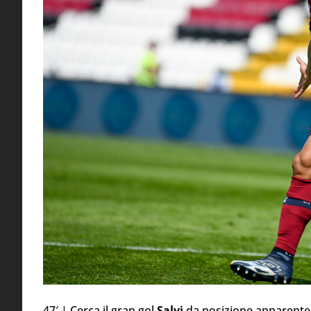
47′ | Cerca il gran gol
Salvi
da posizione apparentem