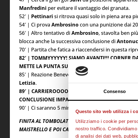
Manfredini
per evitare il vantaggio dei granata.
52′ |
Pettinari
si ritrova quasi solo in piena area pi
54′ | Ci prova
Ambrosino
con una punizione dai 20
56′ | Altro tentativo di
Ambrosino
, stavolta ben p
blocca anche la successiva conclusione di
Antonuc
70′ | Partita che fatica a riaccendersi in questa rip
82′ | TOMMYYYYYY! SIAMO AVANTI!!! CORNER D
METTE LA PUNTA SU IMBECCATA DI BRANCA!
85′ | Reazione Benevento, azione corale condotta co
Letizia
.
89′ | CARRIEROOOOO! LA CHIUDE LUI CHE VA A
Consenso
CONCLUSIONE IMPARABILE AD INCROCIARE!!!
90′ | Ci saranno 5 minuti di recupero!
Questo sito web utilizza i c
FINITA AL TOMBOLATO. NELLA RIPRESA IL CITTAD
Utilizziamo i cookie per perso
nostro traffico. Condividiamo 
MAISTRELLO E POI CARRIERO CI FANNO ESULTARE D
di analisi dei dati web, pubbl