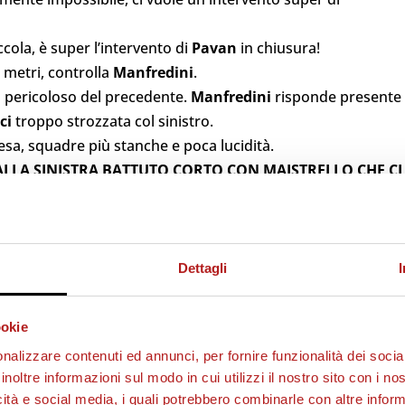
ccola, è super l’intervento di
Pavan
in chiusura!
 metri, controlla
Manfredini
.
iù pericoloso del precedente.
Manfredini
risponde presente
ci
troppo strozzata col sinistro.
resa, squadre più stanche e poca lucidità.
ALLA SINISTRA BATTUTO CORTO CON MAISTRELLO CHE CI
n lucidità e bella uscita di
Kastrati
ad intercettare il cross 
NCORA UNA VOLTA AD ESULTARE SOTTO LA EST!
Dettagli
ookie
ELLA SEMBRA NON TROVARE IL PERTUGIO GIUSTO MA PRIMA
nalizzare contenuti ed annunci, per fornire funzionalità dei socia
inoltre informazioni sul modo in cui utilizzi il nostro sito con i n
A PAURA! GRANDISSIMI RAGAZZI!
icità e social media, i quali potrebbero combinarle con altre inform