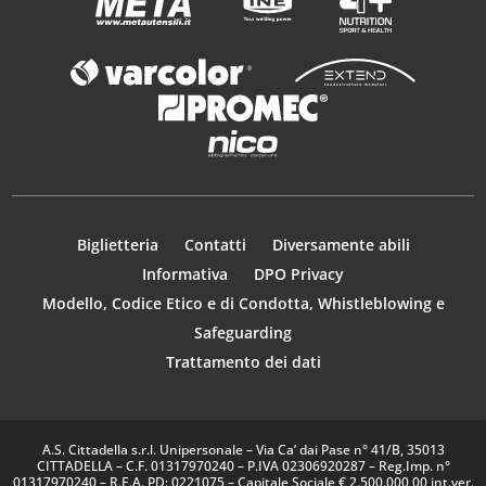
Biglietteria
Contatti
Diversamente abili
Informativa
DPO Privacy
Modello, Codice Etico e di Condotta, Whistleblowing e
Safeguarding
Trattamento dei dati
A.S. Cittadella s.r.l. Unipersonale – Via Ca’ dai Pase n° 41/B, 35013
CITTADELLA – C.F. 01317970240 – P.IVA 02306920287 – Reg.Imp. n°
01317970240 – R.E.A. PD: 0221075 – Capitale Sociale € 2.500.000,00 int.ver.