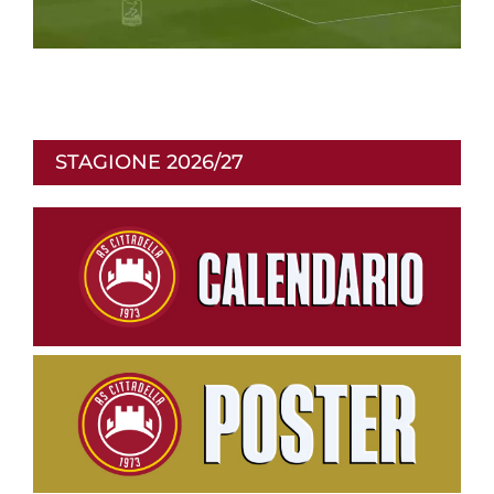
i
p
r
STAGIONE 2026/27
o
d
u
c