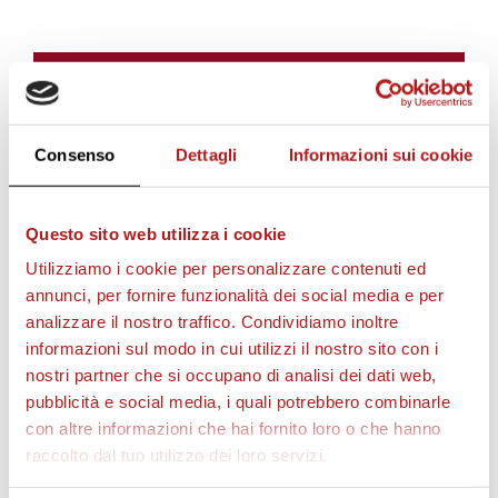
i
BIGLIETTI
i
Consenso
Dettagli
Informazioni sui cookie
l
Questo sito web utilizza i cookie
Utilizziamo i cookie per personalizzare contenuti ed
v
annunci, per fornire funzionalità dei social media e per
analizzare il nostro traffico. Condividiamo inoltre
informazioni sul modo in cui utilizzi il nostro sito con i
i
nostri partner che si occupano di analisi dei dati web,
AS CITTADELLA STORE
pubblicità e social media, i quali potrebbero combinarle
con altre informazioni che hai fornito loro o che hanno
d
raccolto dal tuo utilizzo dei loro servizi.