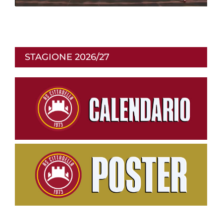
p
STAGIONE 2026/27
r
o
d
u
c