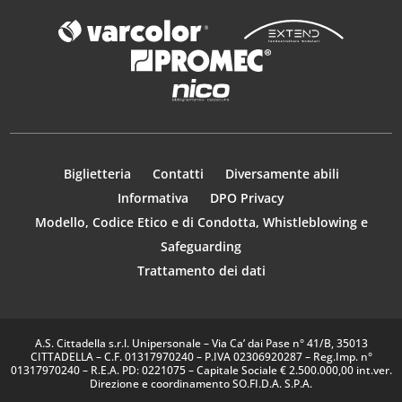
Biglietteria
Contatti
Diversamente abili
Informativa
DPO Privacy
Modello, Codice Etico e di Condotta, Whistleblowing e
Safeguarding
Trattamento dei dati
A.S. Cittadella s.r.l. Unipersonale – Via Ca’ dai Pase n° 41/B, 35013
CITTADELLA – C.F. 01317970240 – P.IVA 02306920287 – Reg.Imp. n°
01317970240 – R.E.A. PD: 0221075 – Capitale Sociale € 2.500.000,00 int.ver.
Direzione e coordinamento SO.FI.D.A. S.P.A.