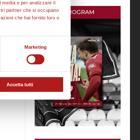
l media e per analizzare il
ostri partner che si occupano
MATCH PROGRAM
azioni che hai fornito loro o
Marketing
Accetta tutti