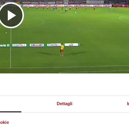
R
i
p
r
Dettagli
o
ookie