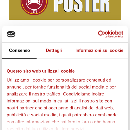
c
i
BIGLIETTI
Consenso
Dettagli
Informazioni sui cookie
i
Questo sito web utilizza i cookie
l
Utilizziamo i cookie per personalizzare contenuti ed
annunci, per fornire funzionalità dei social media e per
analizzare il nostro traffico. Condividiamo inoltre
v
informazioni sul modo in cui utilizzi il nostro sito con i
nostri partner che si occupano di analisi dei dati web,
pubblicità e social media, i quali potrebbero combinarle
i
AS CITTADELLA STORE
con altre informazioni che hai fornito loro o che hanno
raccolto dal tuo utilizzo dei loro servizi.