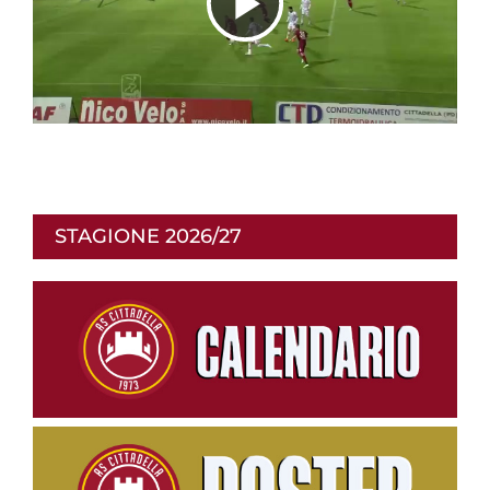
R
i
p
r
STAGIONE 2026/27
o
d
u