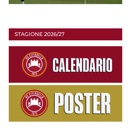
p
r
STAGIONE 2026/27
o
d
u
c