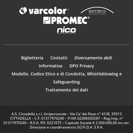
Biglietteria
Contatti
Diversamente abili
Informativa
DPO Privacy
Modello, Codice Etico e di Condotta, Whistleblowing e
Safeguarding
Trattamento dei dati
A.S. Cittadella s.r.l. Unipersonale – Via Ca’ dai Pase n° 41/B, 35013
CITTADELLA – C.F. 01317970240 – P.IVA 02306920287 – Reg.Imp. n°
01317970240 – R.E.A. PD: 0221075 – Capitale Sociale € 2.500.000,00 int.ver.
Direzione e coordinamento SO.FI.D.A. S.P.A.