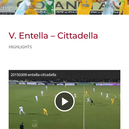
V. Entella – Cittadella
HIGHLIGHTS
20150309-entella-cittadella
R
i