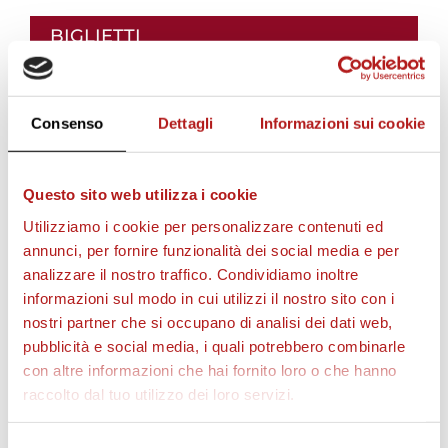
i
BIGLIETTI
i
Consenso
Dettagli
Informazioni sui cookie
l
Questo sito web utilizza i cookie
Utilizziamo i cookie per personalizzare contenuti ed
v
annunci, per fornire funzionalità dei social media e per
analizzare il nostro traffico. Condividiamo inoltre
i
informazioni sul modo in cui utilizzi il nostro sito con i
AS CITTADELLA STORE
nostri partner che si occupano di analisi dei dati web,
pubblicità e social media, i quali potrebbero combinarle
d
con altre informazioni che hai fornito loro o che hanno
raccolto dal tuo utilizzo dei loro servizi.
e