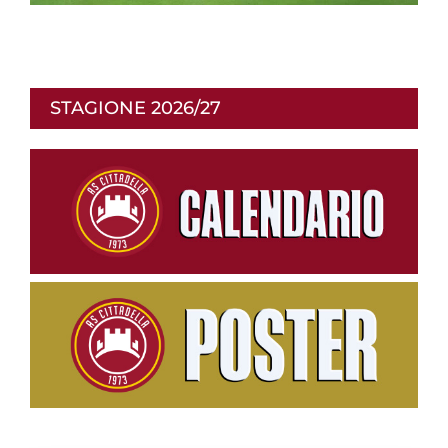
p
STAGIONE 2026/27
r
o
d
u
c