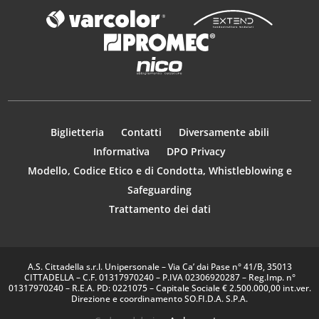
Biglietteria
Contatti
Diversamente abili
Informativa
DPO Privacy
Modello, Codice Etico e di Condotta, Whistleblowing e
Safeguarding
Trattamento dei dati
A.S. Cittadella s.r.l. Unipersonale – Via Ca’ dai Pase n° 41/B, 35013
CITTADELLA – C.F. 01317970240 – P.IVA 02306920287 – Reg.Imp. n°
01317970240 – R.E.A. PD: 0221075 – Capitale Sociale € 2.500.000,00 int.ver.
Direzione e coordinamento SO.FI.D.A. S.P.A.