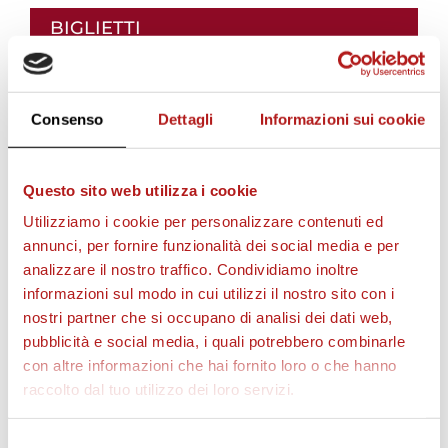
i
BIGLIETTI
i
Consenso
Dettagli
Informazioni sui cookie
l
Questo sito web utilizza i cookie
v
Utilizziamo i cookie per personalizzare contenuti ed
annunci, per fornire funzionalità dei social media e per
analizzare il nostro traffico. Condividiamo inoltre
i
informazioni sul modo in cui utilizzi il nostro sito con i
AS CITTADELLA STORE
nostri partner che si occupano di analisi dei dati web,
pubblicità e social media, i quali potrebbero combinarle
d
con altre informazioni che hai fornito loro o che hanno
raccolto dal tuo utilizzo dei loro servizi.
e
Selezione