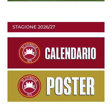
p
r
STAGIONE 2026/27
o
d
u
c