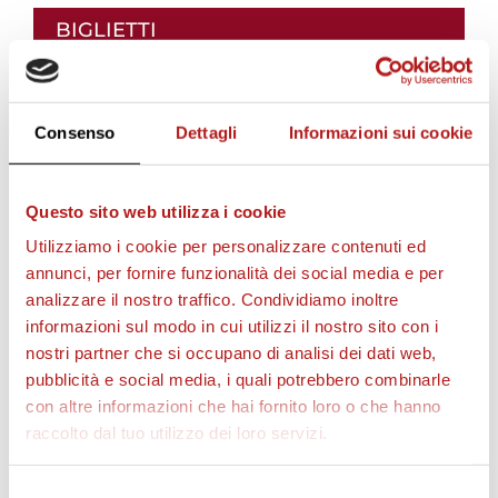
i
BIGLIETTI
i
Consenso
Dettagli
Informazioni sui cookie
l
Questo sito web utilizza i cookie
v
Utilizziamo i cookie per personalizzare contenuti ed
annunci, per fornire funzionalità dei social media e per
analizzare il nostro traffico. Condividiamo inoltre
i
informazioni sul modo in cui utilizzi il nostro sito con i
AS CITTADELLA STORE
nostri partner che si occupano di analisi dei dati web,
pubblicità e social media, i quali potrebbero combinarle
d
con altre informazioni che hai fornito loro o che hanno
raccolto dal tuo utilizzo dei loro servizi.
e
Selezione