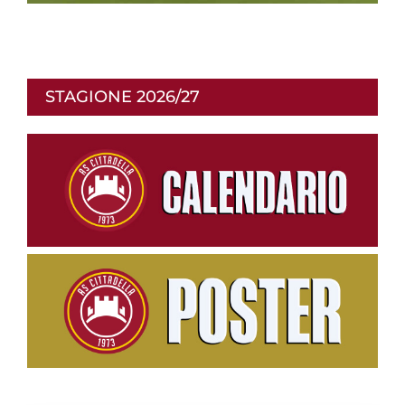
p
STAGIONE 2026/27
r
o
d
u
c