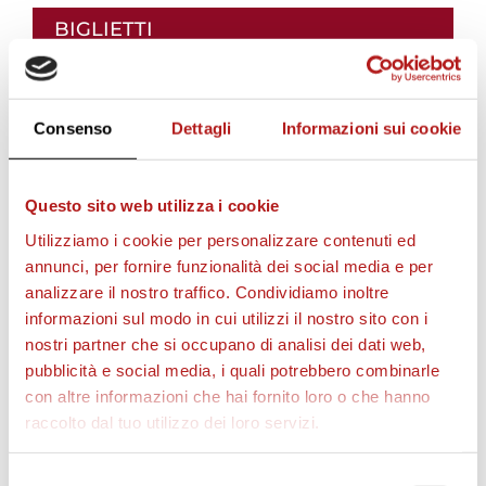
i
BIGLIETTI
i
Consenso
Dettagli
Informazioni sui cookie
l
Questo sito web utilizza i cookie
v
Utilizziamo i cookie per personalizzare contenuti ed
annunci, per fornire funzionalità dei social media e per
analizzare il nostro traffico. Condividiamo inoltre
i
informazioni sul modo in cui utilizzi il nostro sito con i
AS CITTADELLA STORE
nostri partner che si occupano di analisi dei dati web,
pubblicità e social media, i quali potrebbero combinarle
d
con altre informazioni che hai fornito loro o che hanno
raccolto dal tuo utilizzo dei loro servizi.
e
Selezione