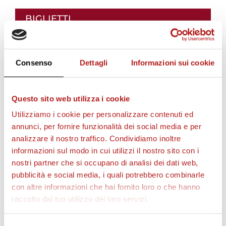
i
BIGLIETTI
i
Consenso
Dettagli
Informazioni sui cookie
l
Questo sito web utilizza i cookie
Utilizziamo i cookie per personalizzare contenuti ed
v
annunci, per fornire funzionalità dei social media e per
analizzare il nostro traffico. Condividiamo inoltre
informazioni sul modo in cui utilizzi il nostro sito con i
i
AS CITTADELLA STORE
nostri partner che si occupano di analisi dei dati web,
pubblicità e social media, i quali potrebbero combinarle
d
con altre informazioni che hai fornito loro o che hanno
raccolto dal tuo utilizzo dei loro servizi.
e