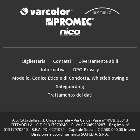
Biglietteria
Contatti
Diversamente abili
Informativa
DPO Privacy
Modello, Codice Etico e di Condotta, Whistleblowing e
Safeguarding
Trattamento dei dati
A.S. Cittadella s.r.l. Unipersonale – Via Ca’ dai Pase n° 41/B, 35013
CITTADELLA – C.F. 01317970240 – P.IVA 02306920287 – Reg.Imp. n°
01317970240 – R.E.A. PD: 0221075 – Capitale Sociale € 2.500.000,00 int.ver.
Direzione e coordinamento SO.FI.D.A. S.P.A.