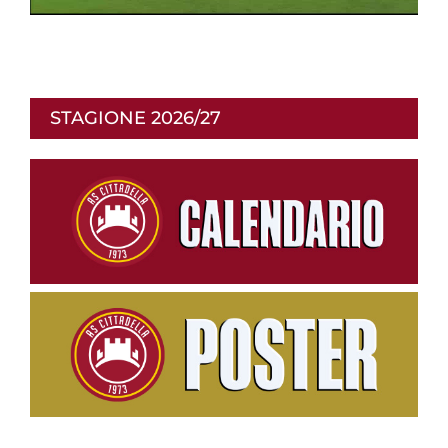
p
r
STAGIONE 2026/27
o
d
u
c