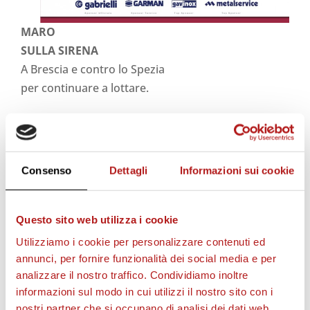
MARO
SULLA SIRENA
A Brescia e contro lo Spezia
per continuare a lottare.
L’AVVERSARIO SPEZIA
Storia ultracentenaria
Consenso
Dettagli
Informazioni sui cookie
del club ligure.
Questo sito web utilizza i cookie
IL POSTER GRANATA
Ritaglia e appendi l’11
Utilizziamo i cookie per personalizzare contenuti ed
annunci, per fornire funzionalità dei social media e per
del Cittadella.
analizzare il nostro traffico. Condividiamo inoltre
informazioni sul modo in cui utilizzi il nostro sito con i
FOTOGALLERY
nostri partner che si occupano di analisi dei dati web,