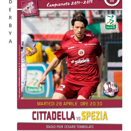
D
E
R
B
Y
A