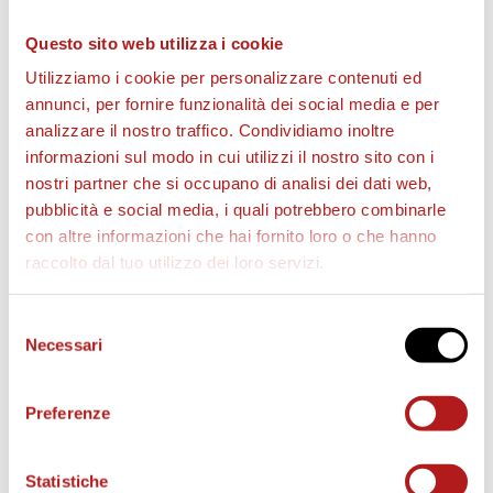
Cittadella Vs Albinoleffe
Questo sito web utilizza i cookie
Utilizziamo i cookie per personalizzare contenuti ed
annunci, per fornire funzionalità dei social media e per
analizzare il nostro traffico. Condividiamo inoltre
informazioni sul modo in cui utilizzi il nostro sito con i
nostri partner che si occupano di analisi dei dati web,
pubblicità e social media, i quali potrebbero combinarle
Cittanews 5ª ritorno
con altre informazioni che hai fornito loro o che hanno
magazine_2015-16
raccolto dal tuo utilizzo dei loro servizi.
Cittadella Vs Pavia
Selezione
Necessari
del
consenso
Preferenze
Statistiche