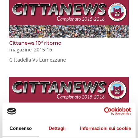
Cittanews 10ª ritorno
magazine_2015-16
Cittadella Vs Lumezzane
Cittanews 8ª ritorno
magazine_2015-16
Consenso
Dettagli
Informazioni sui cookie