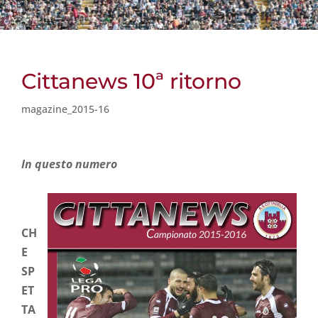
Cittanews 10ª ritorno
magazine_2015-16
In questo
numero
CH
E
SP
ET
TA