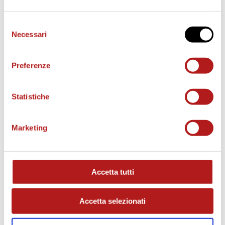
Cittadella | Arzignano
Selezione
Necessari
del
Cittadella | Giana Erminio
consenso
Cittadella | Trento
Preferenze
Cittadella | Lecco
Cittadella | Dolomiti
Statistiche
Cittadella | Ospitaletto/Inter
Marketing
Cittadella | Renate
Cittadella | Albinoleffe
Cittadella | Pergolettese
Accetta tutti
Cittadella | Virtus Verona
Accetta selezionati
Cittadella | Novara