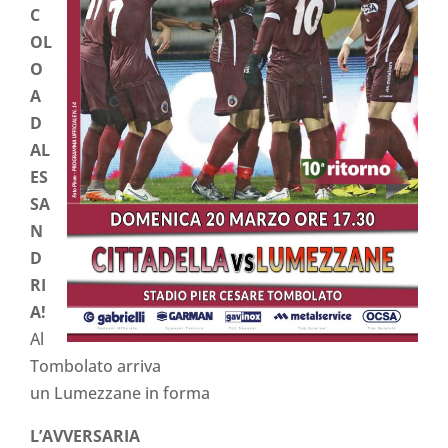
C
OL
O
A
D
AL
ES
SA
N
D
RI
A!
Al
Tombolato arriva
un Lumezzane in forma
L’AVVERSARIA