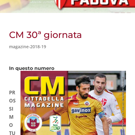
CM 30ª giornata
magazine-2018-19
In questo numero
PR
OS
SI
M
O
TU