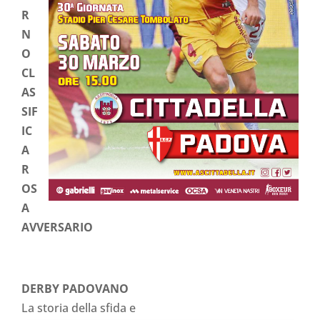
R
N
O
CL
AS
SIF
IC
A
R
OS
A
AVVERSARIO
DERBY PADOVANO
La storia della sfida e