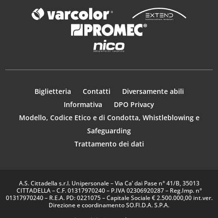
Biglietteria
Contatti
Diversamente abili
Informativa
DPO Privacy
Modello, Codice Etico e di Condotta, Whistleblowing e
Safeguarding
Trattamento dei dati
A.S. Cittadella s.r.l. Unipersonale – Via Ca’ dai Pase n° 41/B, 35013
CITTADELLA – C.F. 01317970240 – P.IVA 02306920287 – Reg.Imp. n°
01317970240 – R.E.A. PD: 0221075 – Capitale Sociale € 2.500.000,00 int.ver.
Direzione e coordinamento SO.FI.D.A. S.P.A.