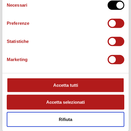
Cittadella | Trento
Necessari
del
consenso
Cittadella | Lecco
Preferenze
Cittadella | Dolomiti
Cittadella | Ospitaletto/Inter
Statistiche
Cittadella | Renate
Cittadella | Albinoleffe
Marketing
Cittadella | Pergolettese
Cittadella | Virtus Verona
Accetta tutti
Cittadella | Novara
Cittadella | U. Brescia
Accetta selezionati
Cittadella | Arzignano
Rifiuta
Cittadella | ProVercelli