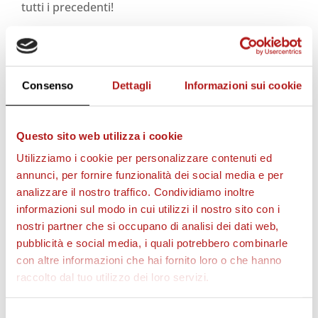
tutti i precedenti!
CITTADELLA CAMP 2019!
Consenso
Dettagli
Informazioni sui cookie
4 settimane con i tecnici granata
da vivere al Tombolato
Questo sito web utilizza i cookie
Utilizziamo i cookie per personalizzare contenuti ed
SCARICA IL NUMERO 14
annunci, per fornire funzionalità dei social media e per
analizzare il nostro traffico. Condividiamo inoltre
informazioni sul modo in cui utilizzi il nostro sito con i
nostri partner che si occupano di analisi dei dati web,
TUTTI I NUMERI DEL MAGAZINE
pubblicità e social media, i quali potrebbero combinarle
con altre informazioni che hai fornito loro o che hanno
Cittadella | Arzignano
raccolto dal tuo utilizzo dei loro servizi.
Cittadella | Giana Erminio
Selezione