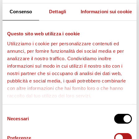
Consenso
Dettagli
Informazioni sui cookie
Questo sito web utilizza i cookie
Utilizziamo i cookie per personalizzare contenuti ed
annunci, per fornire funzionalità dei social media e per
analizzare il nostro traffico. Condividiamo inoltre
informazioni sul modo in cui utilizzi il nostro sito con i
nostri partner che si occupano di analisi dei dati web,
pubblicità e social media, i quali potrebbero combinarle
con altre informazioni che hai fornito loro o che hanno
raccolto dal tuo utilizzo dei loro servizi.
BIGLIETTI
Selezione
Necessari
del
consenso
Preferenze